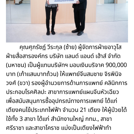
คุณศุภรัชฎ์ วีระกุล (ซ้าย) ผู้จัดการฝ่ายอาวุโส
ฝ่ายสื่อสารองค์กร บริษัท แลนด์ แอนด์ เฮ้าส์ จำกัด
(มหาชน) เป็นผู้แทนบริษัทฯ มอบเงินบริจาค 900,000
บาท (เก้าแสนบาทถ้วน) ให้แพทย์จีนสมชาย จิรพินิจ
วงศ์ (ขวา) รองผู้อำนวยการด้านการแพทย์ คลินิกการ
ประกอบโรคศิลปะ สาขาการแพทย์แผนจีนหัวเฉียว
เพื่อสนับสนุนการซื้ออุปกรณ์ทางการแพทย์ ได้แก่
เตียงคนไข้ประเภทไฟฟ้า จำนวน 21 เตียง ให้ผู้ป่วยได้
ใช้ทั้ง 3 สาขา ได้แก่ สำนักงานใหญ่ กทม., สาขา
ศรีราชา และสาขาโคราช แบ่งเป็นเตียงไฟฟ้าทำ