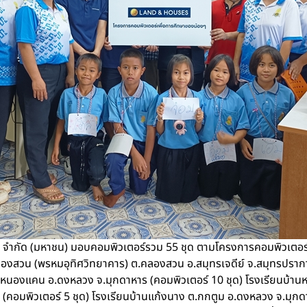
 จำกัด (มหาชน) มอบคอมพิวเตอร์รวม 55 ชุด ตามโครงการคอมพิวเตอร์เ
คลองสวน (พรหมอุทิศวิทยาคาร) ต.คลองสวน อ.สมุทรเจดีย์ จ.สมุทรปราการ 
.หนองแคน อ.ดงหลวง จ.มุกดาหาร (คอมพิวเตอร์ 10 ชุด) โรงเรียนบ้
 (คอมพิวเตอร์ 5 ชุด) โรงเรียนบ้านแก้งนาง ต.กกตูม อ.ดงหลวง จ.มุกดา