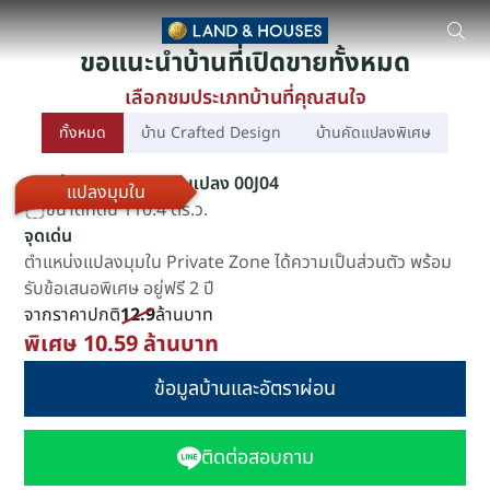
MANTANA 100+ กาญจนาฯ - บางบอน 5 บ้านเดี่ยว โดย มัณฑนา ตั้งอ
ขอแนะนำบ้านที่เปิดขายทั้งหมด
เลือกชมประเภทบ้านที่คุณสนใจ
ทั้งหมด
บ้าน Crafted Design
บ้านคัดแปลงพิเศษ
แบบบ้าน Be Relaxed แปลง 00J04
แปลงมุมใน
ขนาดที่ดิน 110.4 ตร.ว.
จุดเด่น
ตำแหน่งแปลงมุมใน Private Zone ได้ความเป็นส่วนตัว พร้อม
รับข้อเสนอพิเศษ อยู่ฟรี 2 ปี
จากราคาปกติ
12.9
ล้านบาท
พิเศษ 10.59 ล้านบาท
ข้อมูลบ้านและอัตราผ่อน
ติดต่อสอบถาม