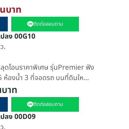
้านบาท
ติดต่อสอบถาม
แปลง 00G10
ว.
หลุดโอนราคาพิเศษ รุ่นPremier ฟัง
 ห้องน้ำ 3 ที่จอดรถ บนที่ดินใหญ่
ร่งโล่ง แปลงมุมใน ส่วนตัว และ
านบาท
ครบ
ติดต่อสอบถาม
แปลง 00D09
ว.