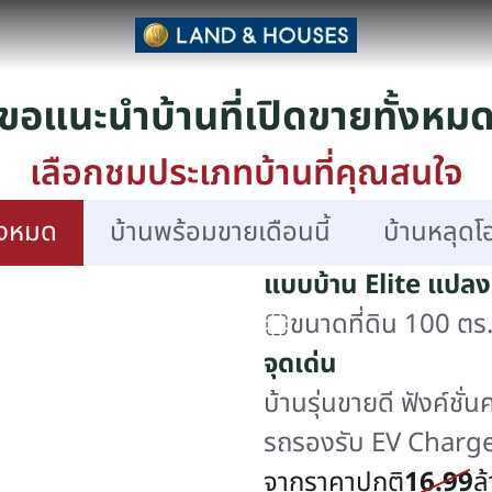
ถ.เลียบมอเตอร์เวย์(กรุงเทพ-ชลบุรี สายใหม่) แขวงทับยาว เขตลาดกระบ
ขอแนะนำบ้านที่เปิดขายทั้งหม
เลือกชมประเภทบ้านที่คุณสนใจ
ั้งหมด
บ้านพร้อมขายเดือนนี้
บ้านหลุดโ
แบบบ้าน Elite แปล
ขนาดที่ดิน 100 ตร.
จุดเด่น
บ้านรุ่นขายดี ฟังค์ชั
รถรองรับ EV Charger
จากราคาปกติ
16.99
บนที
ล