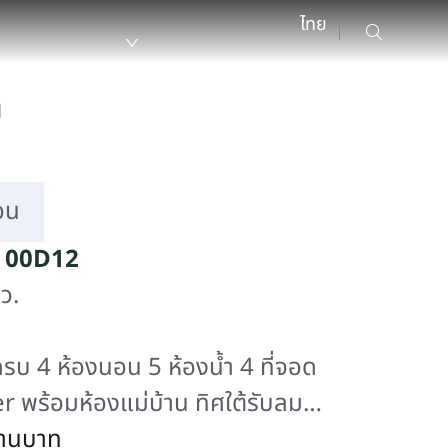
ัง กรุงเทพมหานคร 10520 ราคาเริ่มต้น 13.99 ล้านบาท ใกล้Airport Lin
ไทย
ด
อน
ง 00D12
ว.
่นครบ 4 ห้องนอน 5 ห้องน้ำ 4 ที่จอด
 พร้อมห้องแม่บ้าน ทิศใต้รับลม
่ดิน100ตร.วา พร้อมรับสิทธิพิเศษ ณ โครงการ
้านบาท