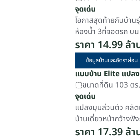
จุดเด่น
โอกาสสุดท้ายกับบ้านร
ห้องน้ำ 3ที่จอดรถ บน
ตำแหน่งแปลงมุมส่วนตั
ราคา 14.99 ล้
บ้าน และเตรียมความ
ข้อมูลบ้านและอัตราผ่อน
แบบบ้าน Elite แปล
ขนาดที่ดิน 103 ตร.
จุดเด่น
แปลงมุมส่วนตัว คลัตเตอร์โซน ทิศใต้รับล
บ้านเดี่ยวหน้ากว้างฟ
พร้อมห้องแม่บ้าน จ
ราคา 17.39 ล้