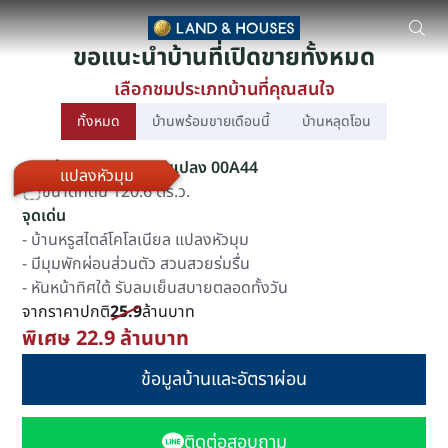
NANTAWAN SERENE LAKE - CHIANG MAI บ้านเดี่ยว โดย นันทวัน ตั้งอยู
ขอแนะนำบ้านที่เปิดขายทั้งหมด
เลือกชมประเภทบ้านที่คุณสนใจ
ทั้งหมด
บ้านพร้อมขายเดือนนี้
บ้านหลุดโอน
แบบบ้าน Silberhorn แปลง 00A44
แปลงหัวมุม
ขนาดที่ดิน 120.6 ตร.ว.
จุดเด่น
- บ้านหรูสไตล์โคโลเนียล แปลงหัวมุม
- มีมุมพักผ่อนส่วนตัว สวนสวยร่มรื่น
- หันหน้าทิศใต้ รับลมเย็นสบายตลอดทั้งวัน
จากราคาปกติ
25.9
ล้านบาท
พิเศษ 22.9 ล้านบาท
ข้อมูลบ้านและอัตราผ่อน
ติดต่อสอบถาม