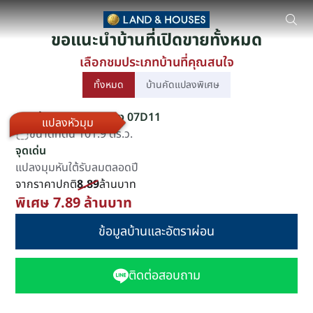
สีวลี สันกำแพง-เชียงใหม่ บ้านเดี่ยว โดย สิวลี ตั้งอยู่ที่99/311 ม.3
ขอแนะนำบ้านที่เปิดขายทั้งหมด
เลือกชมประเภทบ้านที่คุณสนใจ
ทั้งหมด
บ้านคัดแปลงพิเศษ
แบบบ้าน Bromo แปลง 07D11
แปลงหัวมุม
ขนาดที่ดิน 101.9 ตร.ว.
จุดเด่น
แปลงมุมหันใต้รับลมตลอดปี
จากราคาปกติ
8.89
ล้านบาท
พิเศษ 7.89 ล้านบาท
ข้อมูลบ้านและอัตราผ่อน
ติดต่อสอบถาม