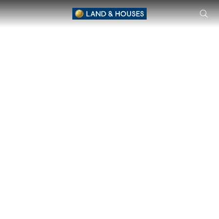
NANTAWAN 豪华泳池别墅拉玛9曼谷基他新线 独立式住宅 由 Ma