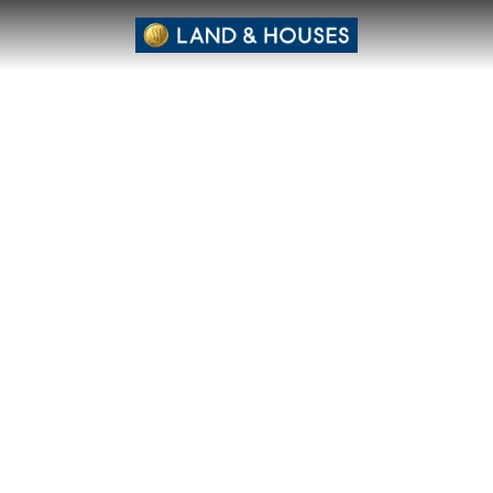
府山甘沛县衫刚镇第三村99/311号 起始价格 5.29 百万泰铢 靠近