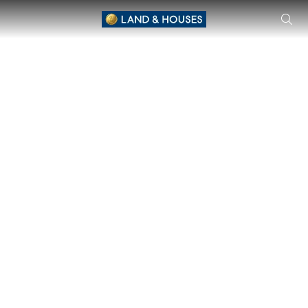
Villaggio Rangsit Khlong 2 独立式住宅 由 Villaggio 位于45 Soi